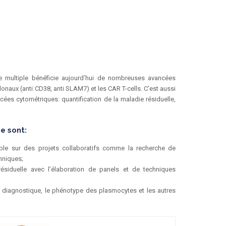
e multiple bénéficie aujourd’hui de nombreuses avancées
naux (anti CD38, anti SLAM7) et les CAR T-cells. C’est aussi
ncées cytométriques: quantification de la maladie résiduelle,
e sont:
emble sur des projets collaboratifs comme la recherche de
hniques;
ésiduelle avec l’élaboration de panels et de techniques
 diagnostique, le phénotype des plasmocytes et les autres