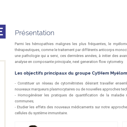
Présentation
Parmi les hémopathies malignes les plus fréquentes, le myélom
thérapeutiques, comme le traitement par différents anticorps monoclo
une pathologie qui a servi, ces derrnières années, à initier des ava
analyse en composante principale, next generation flow cytometry.
Les objectifs principaux du groupe CytHem Myélom
- Constituer un réseau de cytométristes désirant travailler ens
nouveaux marqueurs plasmocytaires ou de nouvelles approches tec
- Homogénéiser les pratiques de quantification de la maladie r
communes;
- Etudier les effets des nouveaux médicaments sur notre approche
cellules du système immunitaire.